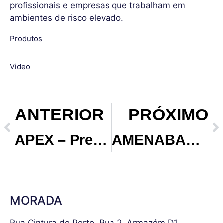
profissionais e empresas que trabalham em
ambientes de risco elevado.
Ampco chave
Produtos
Ampco martelo
Ampco alicate
Ampco chave luneta
crescente
Video
ANTERIOR
PRÓXIMO
APEX – Precisão e desempenho em cada bit
AMENABAR– Talhas, Guinchos e Equipamentos de Elevação Industriais
MORADA
Rua Cintura do Porto, Rua 2, Armazém D1