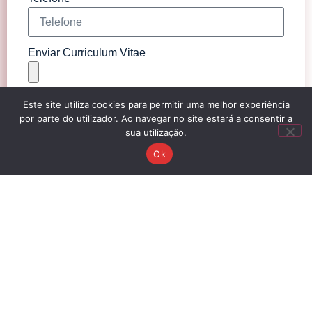
Enviar Curriculum Vitae
Este site utiliza cookies para permitir uma melhor experiência
Enviar Candidatura
por parte do utilizador. Ao navegar no site estará a consentir a
sua utilização.
Ok
+351 218 610 610 (Chamada para rede fixa
nacional)
fmf@fmf-ferramentas.com
Rua Cintura do Porto, Rua 2, Armazém D1,
1950-073 Lisboa