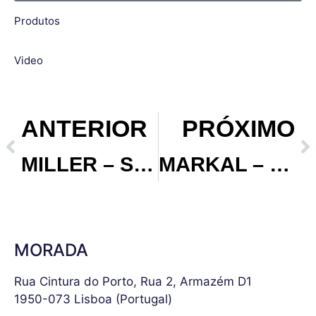
Bomba manual
Bomba rotativa
Produtos
Lava peças
Enrolador
Colector drenagem
Bomba pneumatica
massa
bidon
Video
ANTERIOR
PRÓXIMO
MILLER – Soluções de Soldadura Profissional
MARKAL – Referência em Marcação Industrial Profissional
MORADA
Rua Cintura do Porto, Rua 2, Armazém D1
1950-073 Lisboa (Portugal)