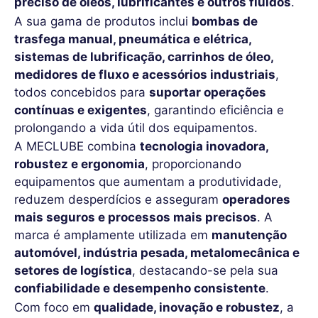
preciso de óleos, lubrificantes e outros fluidos
.
A sua gama de produtos inclui
bombas de
trasfega manual, pneumática e elétrica,
sistemas de lubrificação, carrinhos de óleo,
medidores de fluxo e acessórios industriais
,
todos concebidos para
suportar operações
contínuas e exigentes
, garantindo eficiência e
prolongando a vida útil dos equipamentos.
A MECLUBE combina
tecnologia inovadora,
robustez e ergonomia
, proporcionando
equipamentos que aumentam a produtividade,
reduzem desperdícios e asseguram
operadores
mais seguros e processos mais precisos
. A
marca é amplamente utilizada em
manutenção
automóvel, indústria pesada, metalomecânica e
setores de logística
, destacando-se pela sua
confiabilidade e desempenho consistente
.
Com foco em
qualidade, inovação e robustez
, a