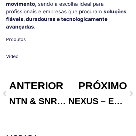
movimento
, sendo a escolha ideal para
profissionais e empresas que procuram
soluções
fiáveis, duradouras e tecnologicamente
avançadas
.
Rolamentos de
Unidades de
Rolamentos
Rolamentos
Produtos
esferas
rolamentos
ambientes especiais
superprecisão
Video
ANTERIOR
PRÓXIMO
NTN & SNR – Rolamentos e Soluções de Movimento Industrial
NEXUS – Extratores Mecânicos Manuais e Hidráulicos